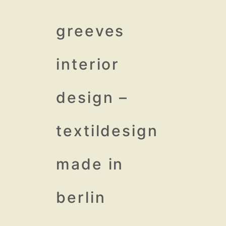
↓
Zum
greeves
Inhalt
interior
design –
textildesign
made in
berlin