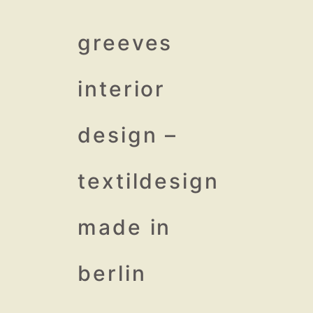
↓
Zum
greeves
Inhalt
interior
design –
textildesign
made in
berlin