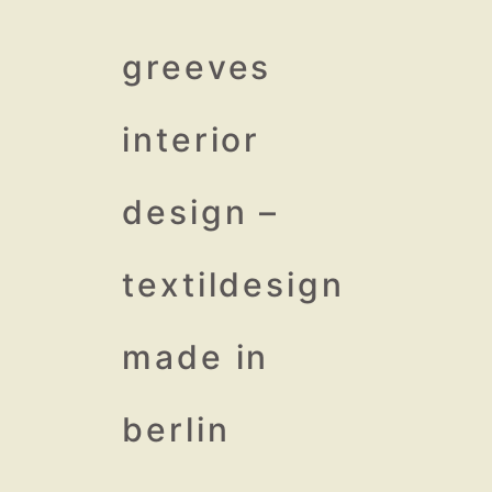
↓
Zum
greeves
Inhalt
interior
design –
textildesign
made in
berlin